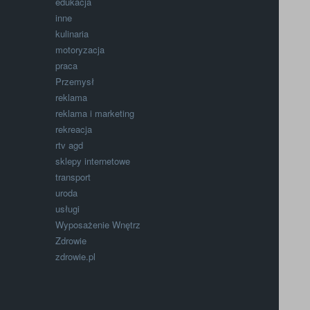
edukacja
inne
kulinaria
motoryzacja
praca
Przemysł
reklama
reklama i marketing
rekreacja
rtv agd
sklepy internetowe
transport
uroda
usługi
Wyposażenie Wnętrz
Zdrowie
zdrowie.pl