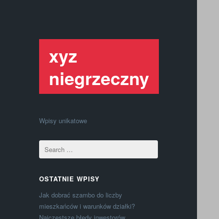
xyz
niegrzeczny
Wpisy unikatowe
OSTATNIE WPISY
Jak dobrać szambo do liczby
mieszkańców i warunków działki?
Najczęstsze błędy inwestorów.