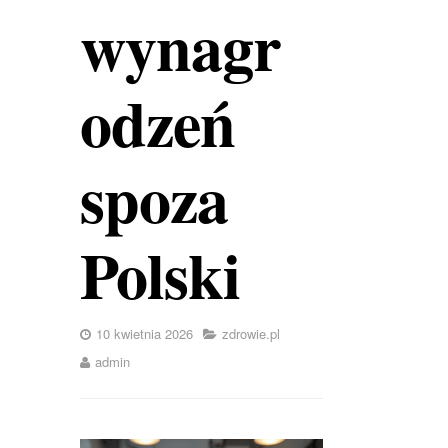
wynagr
odzeń
spoza
Polski
10 kwietnia 2026
zdrowie.pl
admin