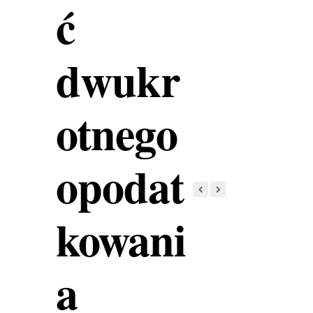
ć
dwukr
otnego
opodat
kowani
a