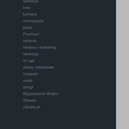
edukacja
inne
kulinaria
motoryzacja
praca
Przemysł
reklama
reklama i marketing
rekreacja
rtv agd
sklepy internetowe
transport
uroda
usługi
Wyposażenie Wnętrz
Zdrowie
zdrowie.pl