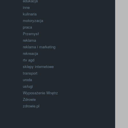
edukacja
inne
kulinaria
motoryzacja
praca
Przemysł
reklama
reklama i marketing
rekreacja
rtv agd
sklepy internetowe
transport
uroda
usługi
Wyposażenie Wnętrz
Zdrowie
zdrowie.pl