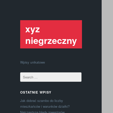
xyz
niegrzeczny
Wpisy unikatowe
OSTATNIE WPISY
Jak dobrać szambo do liczby
mieszkańców i warunków działki?
Najczęstsze błędy inwestorów.