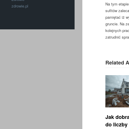
Na tym etapie
zdrowie.pl
sufitów zalec
pamiętać iż w
gruncie. Na z
kolejnych pra
zatrudnić spr
Related A
Jak dobr
do liczby