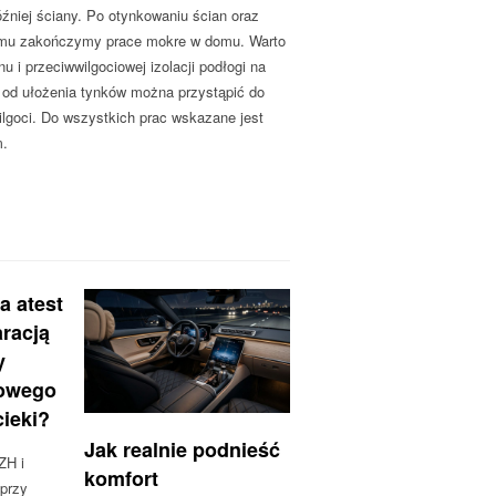
óźniej ściany. Po otynkowaniu ścian oraz
 temu zakończymy prace mokre w domu. Warto
 i przeciwwilgociowej izolacji podłogi na
 od ułożenia tynków można przystąpić do
wilgoci. Do wszystkich prac wskazane jest
m.
a atest
racją
y
nowego
cieki?
Jak realnie podnieść
ZH i
komfort
 przy