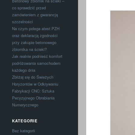
Betonowy zbiornik na ścieki –
co sprawdzić przed
zamówieniem z gwarancją
szczelności
Na czym polega atest PZH
oraz deklaracją zgodności
przy zakupie betonowego
zbiornika na ścieki?
Jak realnie podnieść komfort
podróżowania samochodem
każdego dnia
Zbliżaj się do Świeżych
Horyzontów w Odkrywaniu
Fabrykacji CNC: Sztuka
Pecyzyjnego Obrabiania
Numerycznego
KATEGORIE
Bez kategorii