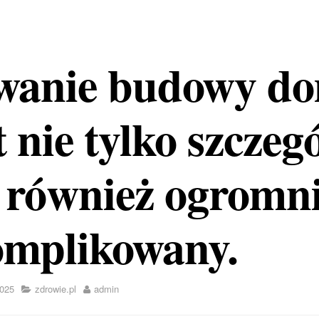
wanie budowy d
t nie tylko szczeg
e również ogromn
omplikowany.
025
zdrowie.pl
admin