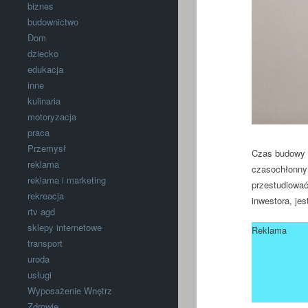
biznes
budownictwo
Dom
dziecko
edukacja
inne
kulinaria
motoryzacja
praca
Przemysł
Czas budowy 
reklama
czasochłonnym
reklama i marketing
przestudiować
rekreacja
inwestora, jes
rtv agd
sklepy internetowe
Reklama
transport
uroda
usługi
Wyposażenie Wnętrz
Zdrowie