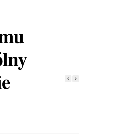
omu
ólny
ie