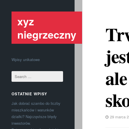
xyz
Tr
niegrzeczny
jes
Wpisy unikatowe
al
sk
OSTATNIE WPISY
Jak dobrać szambo do liczby
mieszkańców i warunków
działki? Najczęstsze błędy
29 marca 2
inwestorów.