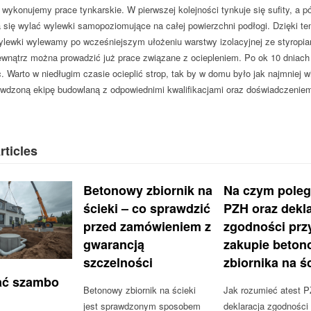
 wykonujemy prace tynkarskie. W pierwszej kolejności tynkuje się sufity, a p
a się wylać wylewki samopoziomujące na całej powierzchni podłogi. Dzięki
ylewki wylewamy po wcześniejszym ułożeniu warstwy izolacyjnej ze styropianu
ewnątrz można prowadzić już prace związane z ociepleniem. Po ok 10 dniach
c. Warto w niedługim czasie ocieplić strop, tak by w domu było jak najmniej 
awdzoną ekipę budowlaną z odpowiednimi kwalifikacjami oraz doświadczenie
rticles
Betonowy zbiornik na
Na czym poleg
ścieki – co sprawdzić
PZH oraz dekla
przed zamówieniem z
zgodności prz
gwarancją
zakupie beto
szczelności
zbiornika na ś
ać szambo
Betonowy zbiornik na ścieki
Jak rozumieć atest P
jest sprawdzonym sposobem
deklaracja zgodności